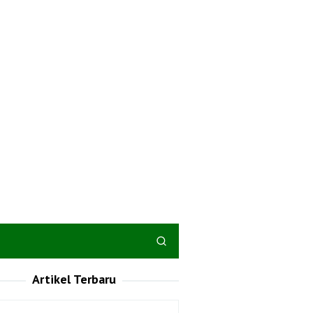
Artikel Terbaru