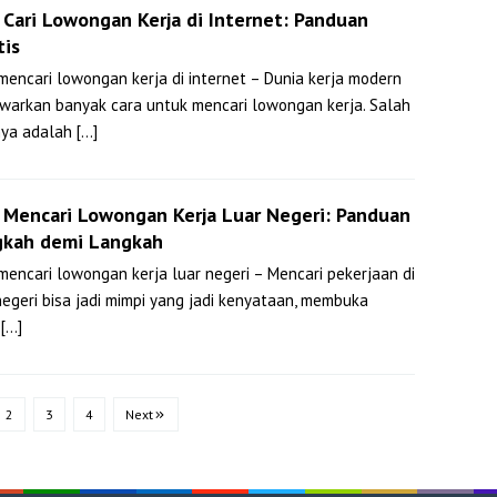
 Cari Lowongan Kerja di Internet: Panduan
tis
mencari lowongan kerja di internet – Dunia kerja modern
arkan banyak cara untuk mencari lowongan kerja. Salah
ya adalah […]
 Mencari Lowongan Kerja Luar Negeri: Panduan
gkah demi Langkah
mencari lowongan kerja luar negeri – Mencari pekerjaan di
negeri bisa jadi mimpi yang jadi kenyataan, membuka
 […]
2
3
4
Next