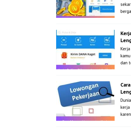
sekar
berga
Kerj
Leng
Kerja
kamu 
dan t
Cara
Len
Dunia
kerja
karen