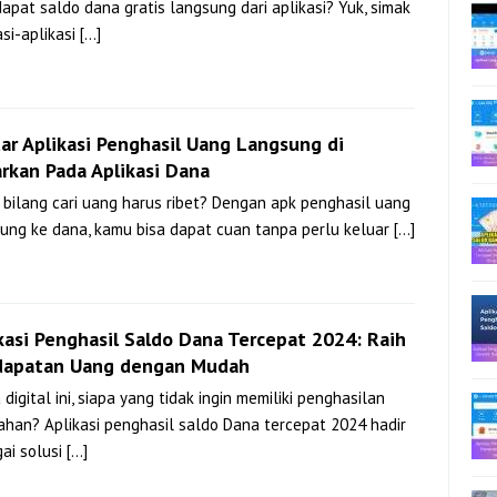
dapat saldo dana gratis langsung dari aplikasi? Yuk, simak
asi-aplikasi […]
ar Aplikasi Penghasil Uang Langsung di
rkan Pada Aplikasi Dana
 bilang cari uang harus ribet? Dengan apk penghasil uang
ung ke dana, kamu bisa dapat cuan tanpa perlu keluar […]
kasi Penghasil Saldo Dana Tercepat 2024: Raih
dapatan Uang dengan Mudah
a digital ini, siapa yang tidak ingin memiliki penghasilan
han? Aplikasi penghasil saldo Dana tercepat 2024 hadir
ai solusi […]